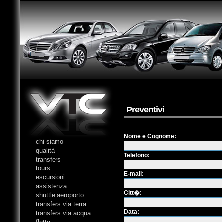
Preventivi
Nome e Cognome
:
chi siamo
qualità
Telefono
:
transfers
tours
E-mail
:
escursioni
assistenza
Citt�:
shuttle aeroporto
transfers via terra
Data:
transfers via acqua
flotta