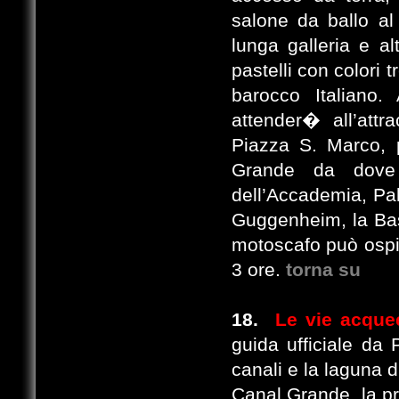
salone da ballo al 
lunga galleria e a
pastelli con colori t
barocco Italiano.
attender� all’attra
Piazza S. Marco, 
Grande da dove 
dell’Accademia, Pa
Guggenheim, la Basi
motoscafo può ospit
3 ore.
torna su
18.
Le vie acquee
guida ufficiale da
canali e la laguna d
Canal Grande, la pr