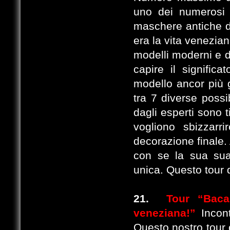
uno dei numerosi 
maschere antiche d
era la vita veneziana
modelli moderni e di
capire il signific
modello ancor più g
tra 7 diverse possi
dagli esperti sono 
vogliono sbizzarr
decorazione finale.
con se la sua sua
unica. Questo tour 
21.
Tour “Baca
veneziana!”
Incont
Questo nostro tour