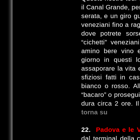
il Canal Grande, per
serata, e un giro gu
veneziani fino a ra
dove potrete sors
“cichetti” venezia
amino bere vino e 
giorno in questi l
assaporare la vita 
sfiziosi fatti in 
bianco o rosso. Al
“bacaro” o proseguir
dura circa 2 ore. I
torna su
22.
Padova e le Vi
dal terminal della 