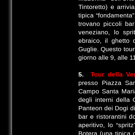
Tintoretto) e arr
tipica “fondamenta”
trovano piccoli bar 
veneziano, lo spri
ebraico, il ghetto 
Guglie. Questo tour 
giorno alle 9, alle 1
5.
Tour della Ve
presso Piazza San
Campo Santa Maria
degli interni della
Panteon dei Dogi di 
bar e ristorantini 
aperitivo, lo “spri
Botera (una tipica 