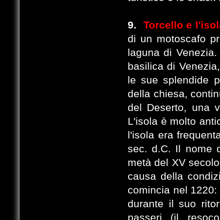
9.
Torcello e l'is
di un motoscafo pri
laguna di Venezia. S
basilica di Venezia
le sue splendide pa
della chiesa, contin
del Deserto, una v
L'isola è molto ant
l'isola era frequent
sec. d.C. Il nome d
metà del XV secolo,
causa della condiz
comincia nel 1220:
durante il suo rito
passeri (il reso