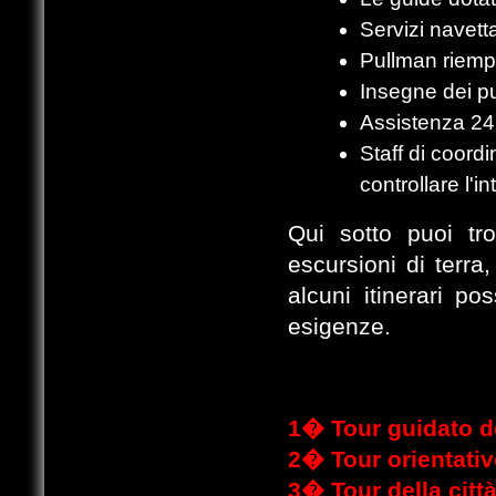
Servizi navetta
Pullman riempi
Insegne dei pu
Assistenza 24
Staff di coord
controllare l'
Qui sotto puoi tro
escursioni di terr
alcuni itinerari p
esigenze.
1�
Tour guidato de
2�
Tour orientati
3�
Tour della citt