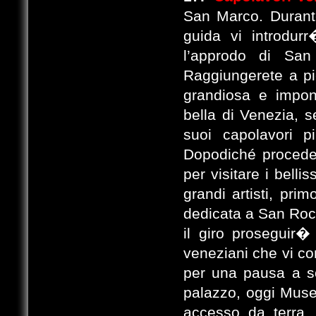
San Marco. Durante
guida vi introdur
l’approdo di Sa
Raggiungerete a pie
grandiosa e impon
bella di Venezia, s
suoi capolavori p
Dopodiché procede
per visitare i belli
grandi artisti, pri
dedicata a San Rocco
il giro proseguir�
veneziani che vi c
per una pausa a so
palazzo, oggi Muse
accesso da terra,