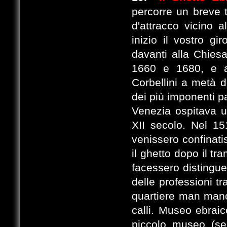
percorre un breve t
d'attracco vicino a
inizio il vostro gi
davanti alla Chiesa
1660 e 1680, e a
Corbellini a metà d
dei più imponenti p
Venezia ospitava u
XII secolo. Nel 151
venissero confinati
il ghetto dopo il tr
facessero distingue
delle professioni t
quartiere man mano 
calli. Museo ebraic
piccolo museo (se