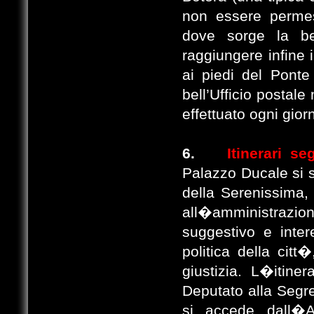
non essere permess
dove sorge la bel
raggiungere infine i
ai piedi del Ponte
bell’Ufficio postale 
effettuato ogni giorn
6.
Itinerari s
Palazzo Ducale si s
della Serenissima, 
all�amministrazione
suggestivo e intere
politica della citt
giustizia.
L�itiner
Deputato alla Segre
si accede dall�At