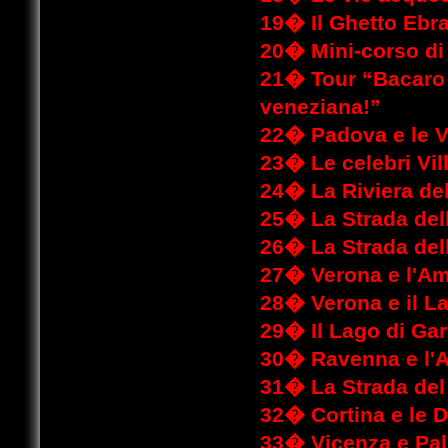
19�
Il Ghetto Ebr
20�
Mini-corso d
21�
Tour “Bacaro
veneziana!”
22
�
Padova e le V
23�
Le celebri Vil
24�
La Riviera de
25�
La Strada del
26�
La Strada dell
27
�
Verona e l'A
28�
Verona e il L
29�
Il Lago di Ga
30�
Ravenna e l'
31
�
La Strada de
32
�
Cortina e le 
33�
Vicenza e Pal