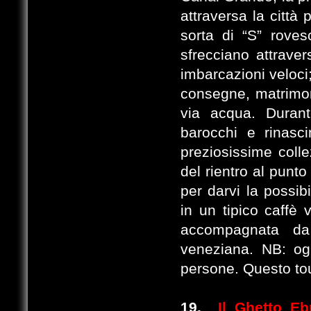
attraversa la città
sorta di “S” rovesc
sfrecciano attrave
imbarcazioni veloci; 
consegne, matrimoni
via acqua. Durant
barocchi e rinasc
preziosissime colle
del rientro al punt
per darvi la possib
in un tipico caffè 
accompagnata da 
veneziana. NB: og
persone. Questo tou
19.
Il Ghetto Eb