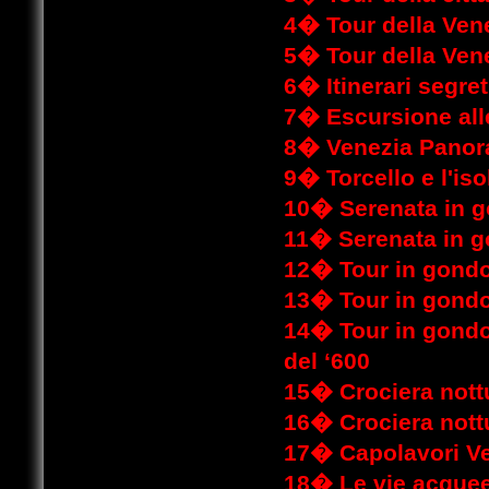
4�
Tour della Ven
5�
Tour della Ven
6�
Itinerari segre
7�
Escursione all
8�
Venezia Panora
9�
Torcello e l'i
10�
Serenata in 
11�
Serenata in g
12�
Tour in gond
13�
Tour in gondo
14�
Tour in gondo
del ‘600
15�
Crociera nott
16�
Crociera not
17�
Capolavori V
18�
Le vie acquee