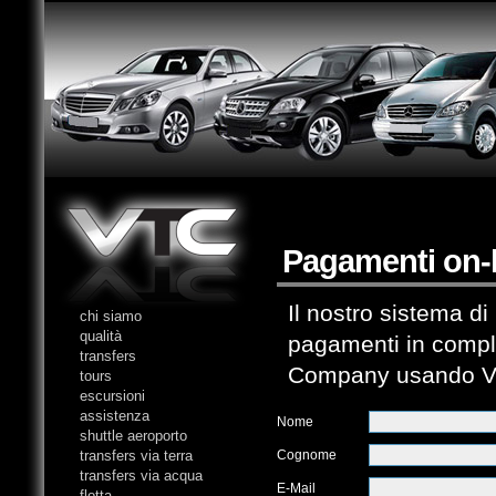
Pagamenti on-l
Il nostro sistema d
chi siamo
qualità
pagamenti in compl
transfers
Company usando 
tours
escursioni
assistenza
Nome
shuttle aeroporto
transfers via terra
Cognome
transfers via acqua
E-Mail
flotta