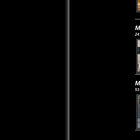
M
24
M
53