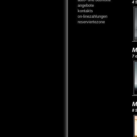
4 
angebote
kontakts
on-linezahlungen
reserviertezone
M
7 
M
8 