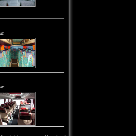
aum
aum