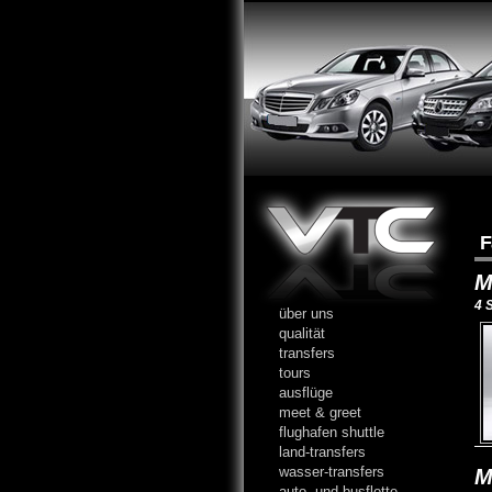
F
M
4 
über uns
qualität
transfers
tours
ausflüge
meet & greet
flughafen shuttle
land-transfers
wasser-transfers
M
auto- und busflotte