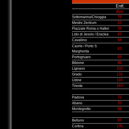
Entf
.
Km
79
Sottomarina/Chioggia
27
Mestre Zentrum
34
Piazzale Roma o Hafen
47
Lido di Jesolo / Eraclea
54
Cavallino
Caorle / Porto S.
63
Margherita
63
Portogruaro
99
Bibione
102
Lignano
131
Grado
110
Udine
163
Trieste
71
Padova
70
Abano
69
Montegrotto
87
Belluno
135
Cortina