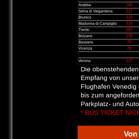
180
Arabba
217
Selva di Valgardena
210
Brunico
310
Madonna di Campiglio
187
Trento
230
Bolzano
75
Bassano
78
Vicenza
127
Verona
Die obenstehenden 
Empfang von unsere
Flughafen Venedig 
bis zum angeforder
Parkplatz- und Aut
* BUS TICKET NI
Von