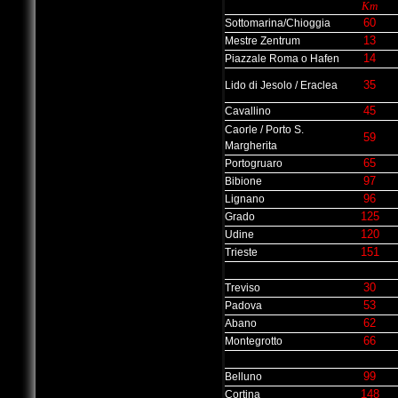
Km
60
Sottomarina/Chioggia
13
Mestre Zentrum
14
Piazzale Roma o Hafen
35
Lido di Jesolo / Eraclea
45
Cavallino
Caorle / Porto S.
59
Margherita
65
Portogruaro
97
Bibione
96
Lignano
125
Grado
120
Udine
151
Trieste
30
Treviso
53
Padova
62
Abano
66
Montegrotto
99
Belluno
148
Cortina