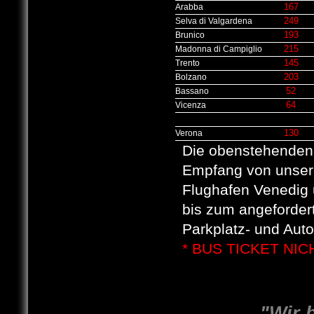
167
Arabba
249
Selva di Valgardena
193
Brunico
215
Madonna di Campiglio
145
Trento
203
Bolzano
52
Bassano
64
Vicenza
130
Verona
Die obenstehenden 
Empfang von unsere
Flughafen Venedig 
bis zum angeforder
Parkplatz- und Aut
* BUS TICKET NI
"Wir 