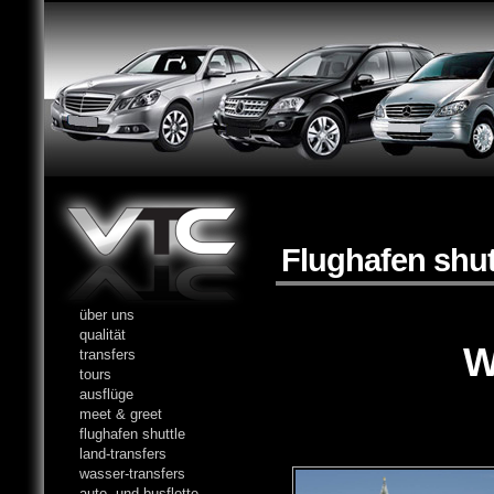
Flughafen shut
über uns
qualität
WASSE
transfers
tours
ausflüge
meet & greet
flughafen shuttle
land-transfers
wasser-transfers
auto- und busflotte