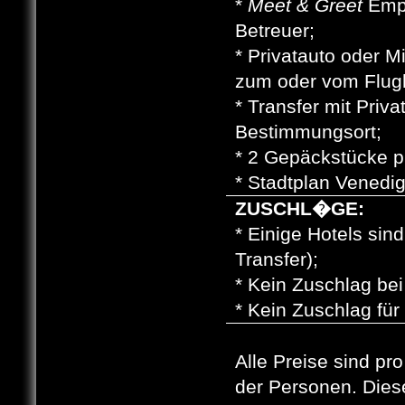
*
Meet & Greet
Empf
Betreuer;
*
Privatauto oder Mi
zum oder vom Flug
*
Transfer mit Priva
Bestimmungsort;
*
2 Gep
ä
ckst
ü
cke p
*
Stadtplan Venedig
ZUSCHL�GE:
*
Einige Hotels sind
Transfer);
*
Kein Zuschlag bei
*
Kein Zuschlag f
ü
r
Alle Preise sind 
der Personen. Dies