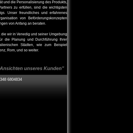
tät und die Personalisierung des Produkts,
rtners zu erfüllen, sind die wichtigsten
olgs. Unser freundliches und erfahrenes
ganisation von Beförderungskonzepten
ungen von Anfang an beraten.
 die wir in Venedig und seiner Umgebung
für die Planung und Durchführung Ihrer
alienischen Städten, wie zum Beispiel
enz, Rom, und so weiter.
en Ansichten unseres Kunden"
348 6804834