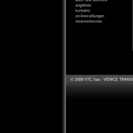
angebote
kontakts
on-linezahlungen
reserviertezone
© 2009 VTC Sas - VENICE TRANSFER 