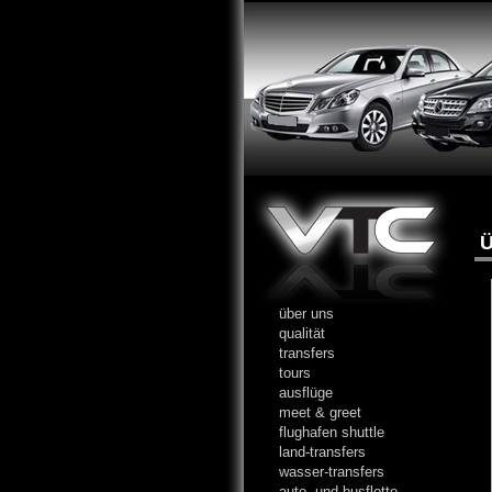
Ü
über uns
qualität
transfers
tours
ausflüge
meet & greet
flughafen shuttle
land-transfers
wasser-transfers
auto- und busflotte