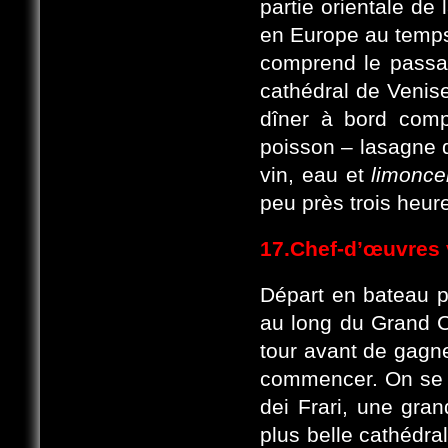
partie orientale de l
en Europe au temp
comprend le passage
cathédral de Venise
dîner à bord comp
poisson – lasagne d
vin, eau et
limonce
peu près trois heur
17.Chef-d’œuvres 
Départ en bateau p
au long du Grand C
tour avant de gagne
commencer. On se p
dei Frari, une gra
plus belle cathédra