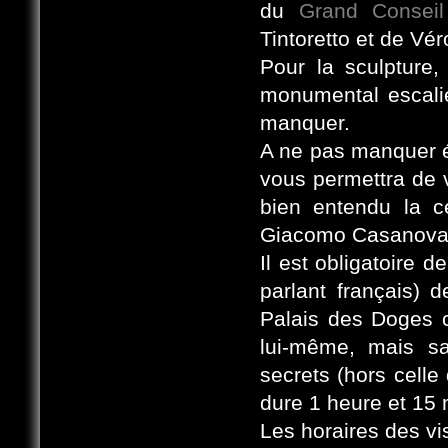
du
Grand Conseil
Tintoretto et de Vér
Pour la sculpture
monumental escali
manquer.
A ne pas manquer éga
vous permettra de v
bien entendu la ce
Giacomo Casanova
Il est obligatoire d
parlant français) d
Palais des Doges 
lui-même, mais san
secrets (hors cell
dure 1 heure et 15 
Les horaires des vi