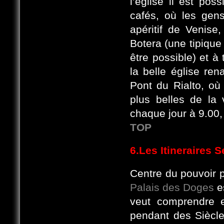
l’église il est pos
cafés, où les gen
apéritif de Venise
Botera (une tipique 
être possible) et à 
la belle église ren
Pont du Rialto, où
plus belles de la 
chaque jour à 9.00,
TOP
6.
Les Itineraires 
Centre du pouvoir p
Palais des Doges
es
veut comprendre e
pendant des Siècle