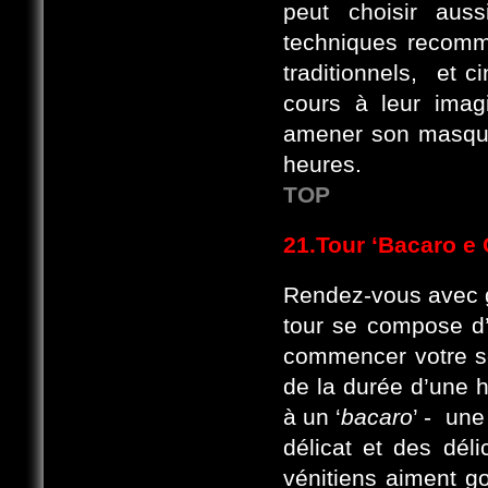
peut choisir auss
techniques recomm
traditionnels, et c
cours à leur imag
amener son masque,
heures.
TOP
21.Tour ‘Bacaro e
Rendez-vous avec gu
tour se compose d
commencer votre s
de la durée d’une 
à un ‘
bacaro
’ - un
délicat et des dél
vénitiens aiment g