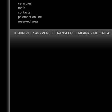
vehicules
tarifs
contacts
paiement on-line
reserved area
© 2009 VTC Sas - VENICE TRANSFER COMPANY - Tel. +39 041 531